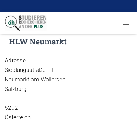
N
A
HLW Neumarkt
V
I
G
A
Adresse
T
I
Siedlungsstraße 11
O
Neumarkt am Wallersee
N
U
Salzburg
M
S
C
5202
H
A
Österreich
L
T
E