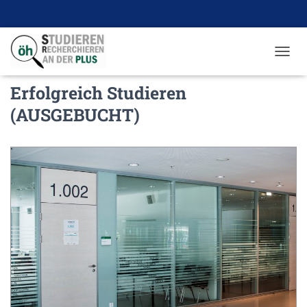
N
A
Erfolgreich Studieren
V
I
(AUSGEBUCHT)
G
A
T
I
O
N
U
M
S
C
H
A
L
T
E