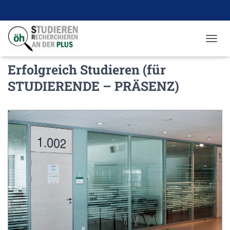
N
A
Erfolgreich Studieren (für
V
I
STUDIERENDE – PRÄSENZ)
G
A
T
I
O
N
U
M
S
C
H
A
L
T
E