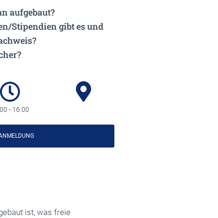
an aufgebaut?
en/Stipendien gibt es und
nachweis?
cher?
00 - 16:00
 ANMELDUNG
ebaut ist, was freie