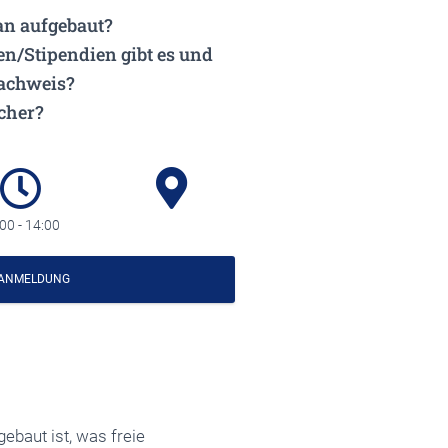
an aufgebaut?
en/Stipendien gibt es und
nachweis?
cher?
00 - 14:00
 ANMELDUNG
ebaut ist, was freie