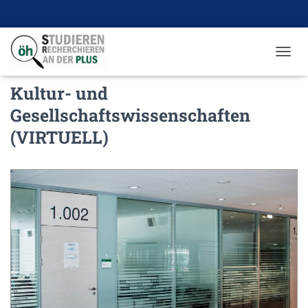
N
A
Kultur- und
V
I
Gesellschaftswissenschaften
G
A
(VIRTUELL)
T
I
O
N
U
M
S
C
H
A
L
T
E