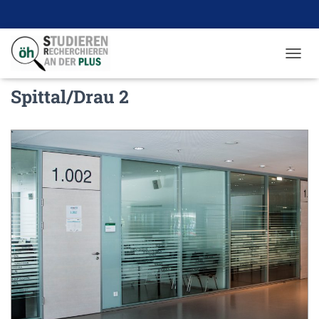
N
A
Spittal/Drau 2
V
I
G
A
T
I
O
N
U
M
S
C
H
A
L
T
E