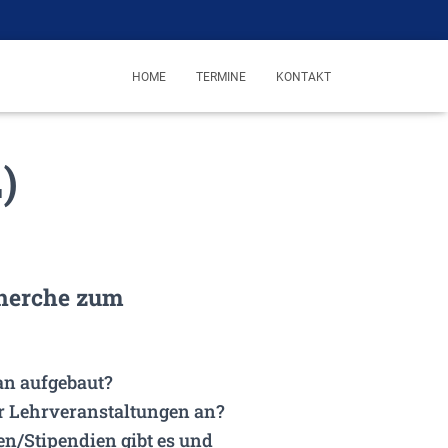
HOME
TERMINE
KONTAKT
)
herche zum
an aufgebaut?
r Lehrveranstaltungen an?
en/Stipendien gibt es und