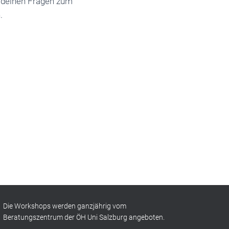
ei deinen Fragen zum
.
Die Workshops werden ganzjährig vom
Beratungszentrum der ÖH Uni Salzburg angeboten.