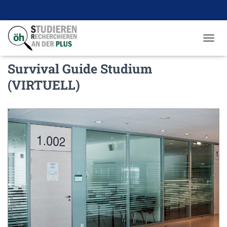
N
A
Survival Guide Studium
V
I
(VIRTUELL)
G
A
T
I
O
N
U
M
S
C
H
A
L
T
E