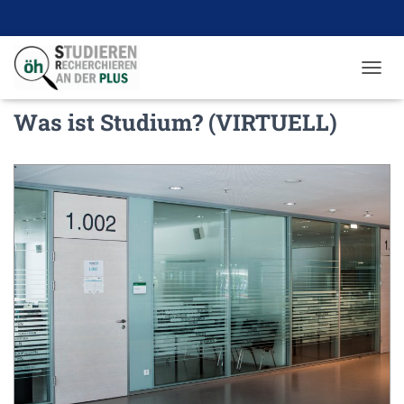
N
A
Was ist Studium? (VIRTUELL)
V
I
G
A
T
I
O
N
U
M
S
C
H
A
L
T
E