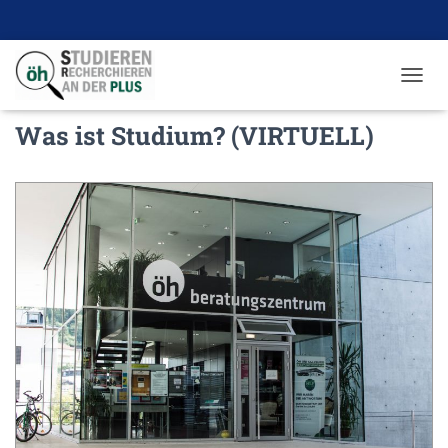
N
A
Was ist Studium? (VIRTUELL)
V
I
G
A
T
I
O
N
U
M
S
C
H
A
L
T
E